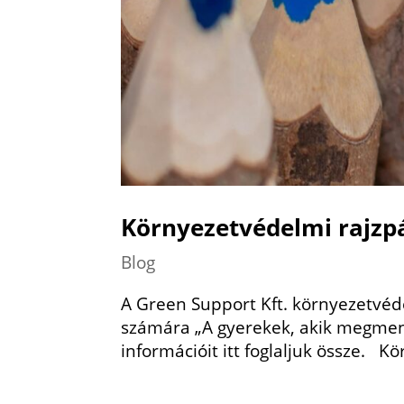
Környezetvédelmi rajzpá
Blog
A Green Support Kft. környezetvéde
számára „A gyerekek, akik megment
információit itt foglaljuk össze. K