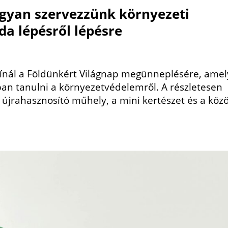
ogyan szervezzünk környezeti
da lépésről lépésre
kínál a Földünkért Világnap megünneplésére, amel
ban tanulni a környezetvédelemről. A részletesen
 újrahasznosító műhely, a mini kertészet és a köz