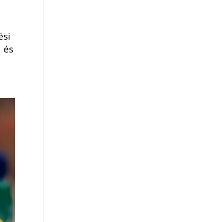
ési
a és