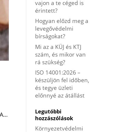
vajon a te céged is
érintett?
Hogyan előzd meg a
levegővédelmi
bírságokat?
Mi az a KÜJ és KTJ
szám, és mikor van
rá szükség?
ISO 14001:2026 –
készüljön fel időben,
és tegye üzleti
előnnyé az átállást
Legutóbbi
A...
hozzászólások
Környezetvédelmi