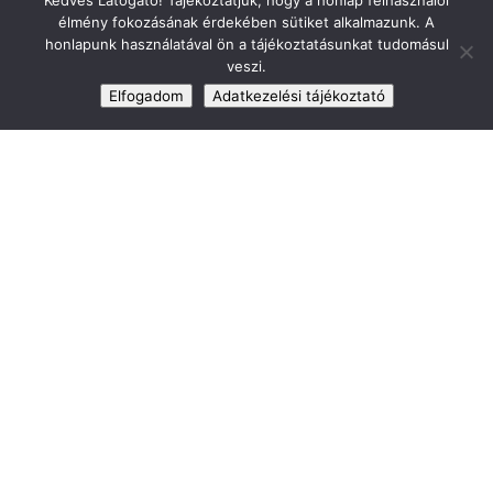
Kedves Látogató! Tájékoztatjuk, hogy a honlap felhasználói
előírásoknak és a gyakorlatban is
élmény fokozásának érdekében sütiket alkalmazunk. A
alkalmazható és használható marad.
honlapunk használatával ön a tájékoztatásunkat tudomásul
veszi.
Elfogadom
Adatkezelési tájékoztató
Árajánlatot kérek
Hogyan zajlik az
együttműködés?
Folyamatos tájékoztatást kapsz,