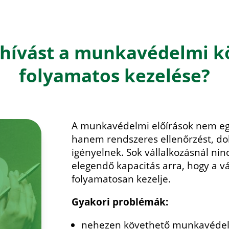
kihívást a munkavédelmi k
folyamatos kezelése?
A munkavédelmi előírások nem egy
hanem rendszeres ellenőrzést, do
igényelnek. Sok vállalkozásnál ni
elegendő kapacitás arra, hogy a vá
folyamatosan kezelje.
Gyakori problémák:
nehezen követhető munkavédel