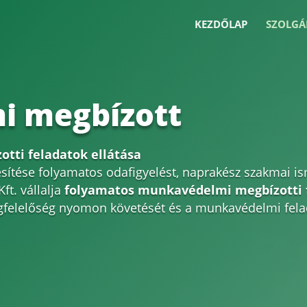
KEZDŐLAP
SZOLGÁ
i megbízott
tti feladatok ellátása
sítése folyamatos odafigyelést, naprakész szakmai i
ft. vállalja
folyamatos munkavédelmi megbízotti f
gfelelőség nyomon követését és a munkavédelmi fela