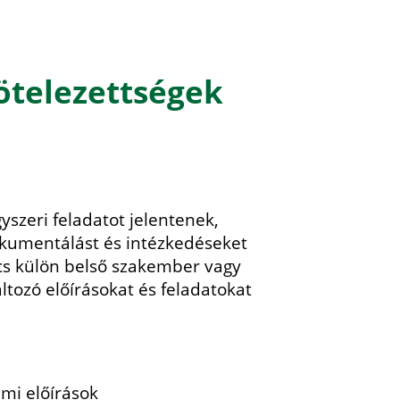
ötelezettségek
szeri feladatot jelentenek,
kumentálást és intézkedéseket
ncs külön belső szakember vagy
ltozó előírásokat és feladatokat
mi előírások