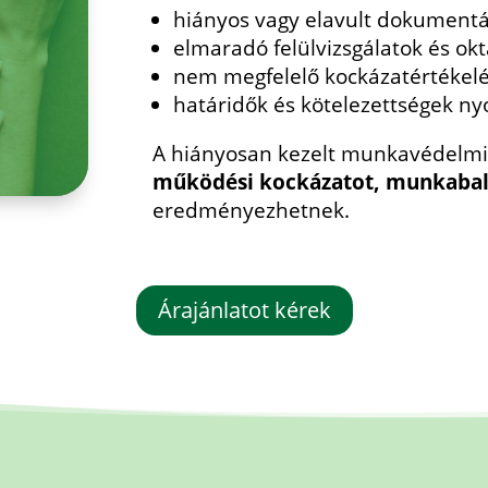
hiányos vagy elavult dokumentá
elmaradó felülvizsgálatok és ok
nem megfelelő kockázatértékel
határidők és kötelezettségek 
A hiányosan kezelt munkavédelmi
működési kockázatot, munkabale
eredményezhetnek.
Árajánlatot kérek