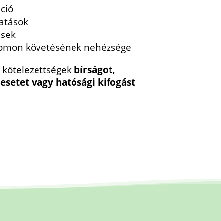
ció
tatások
ések
nyomon követésének nehézsége
 kötelezettségek
bírságot,
setet vagy hatósági kifogást