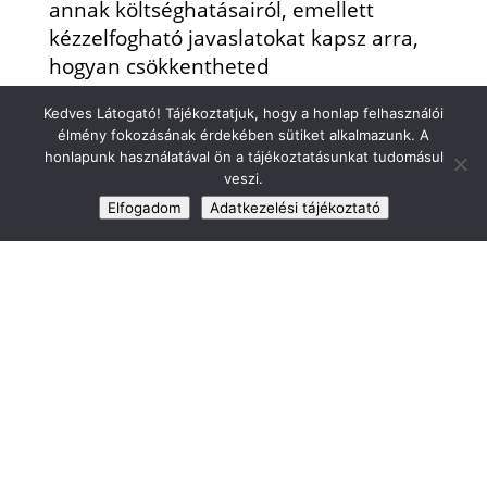
annak költséghatásairól, emellett
kézzelfogható javaslatokat kapsz arra,
hogyan csökkentheted
energiafelhasználásodat és
Kedves Látogató! Tájékoztatjuk, hogy a honlap felhasználói
költségeidet, ráadásul az elkészült
élmény fokozásának érdekében sütiket alkalmazunk. A
dokumentáció hatósági feltöltését is
honlapunk használatával ön a tájékoztatásunkat tudomásul
átvállaljuk helyetted.
veszi.
Elfogadom
Adatkezelési tájékoztató
Árajánlatot kérek
Hogyan zajlik az