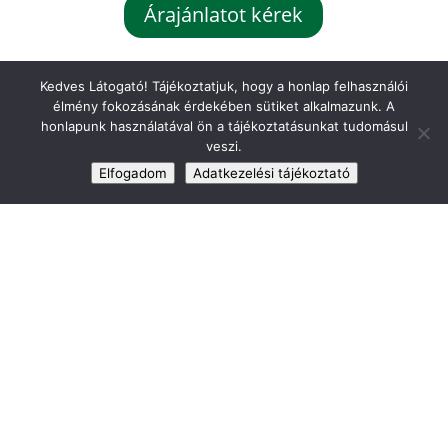
Árajánlatot kérek
Kedves Látogató! Tájékoztatjuk, hogy a honlap felhasználói
élmény fokozásának érdekében sütiket alkalmazunk. A
honlapunk használatával ön a tájékoztatásunkat tudomásul
veszi.
Elfogadom
Adatkezelési tájékoztató
Hogyan zajlik az
együttműködés?
Folyamatos tájékoztatást kapsz,
minden dokumentáció
visszakereshető és ellenőrizhető.