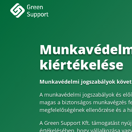
Munkavédelmi
kiértékelése
Munkavédelmi jogszabályok követés
A munkavédelmi jogszabályok és előí
magas a biztonságos munkavégzés fel
megfelelőségének ellenőrzése és a hi
A Green Support Kft. támogatást nyúj
értékelésében, hogy vállalkozása vag