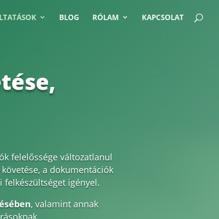
LTATÁSOK
BLOG
RÓLAM
KAPCSOLAT
tése,
k felelőssége változatlanul
n követése, a dokumentációk
felkészültséget igényel.
tésében
, valamint annak
írásoknak.