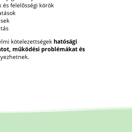
és felelősségi körök
atások
ések
itás
elmi kötelezettségek
hatósági
atot, működési problémákat és
yezhetnek.