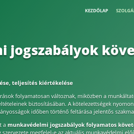
KEZDŐLAP
SZOLGÁ
 jogszabályok köve
e, teljesítés kiértékelése
rások folyamatosan változnak, miközben a munkáltató
tételeinek biztosításában. A kötelezettségek nyomo
ányosságok időben történő feltárása jelentős szakmai 
t a
munkavédelmi jogszabályok folyamatos köve
y szervezete megfelel-e az aktuális munkavédelmi elő