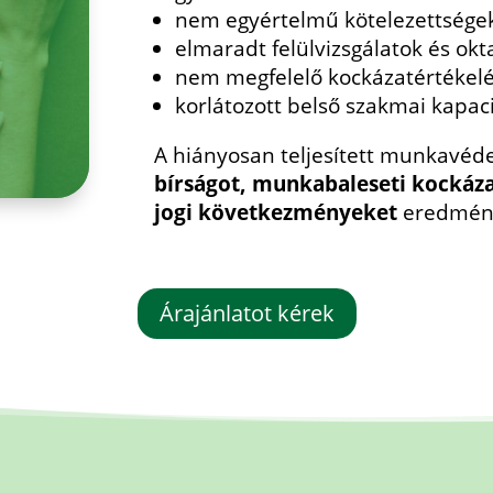
nem egyértelmű kötelezettségek 
elmaradt felülvizsgálatok és okt
nem megfelelő kockázatértékel
korlátozott belső szakmai kapac
A hiányosan teljesített munkavéd
bírságot, munkabaleseti kockáz
jogi következményeket
eredmén
Árajánlatot kérek