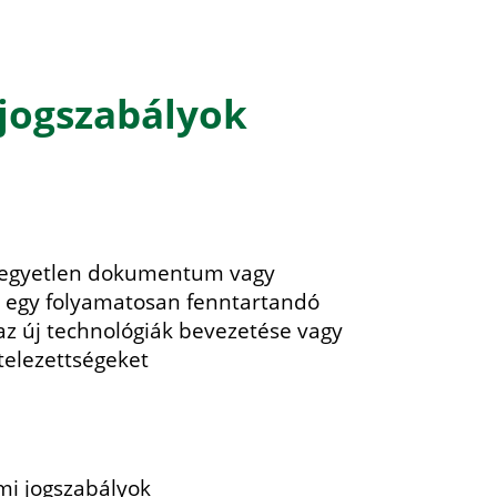
 jogszabályok
 egyetlen dokumentum vagy
em egy folyamatosan fenntartandó
 az új technológiák bevezetése vagy
telezettségeket
i jogszabályok